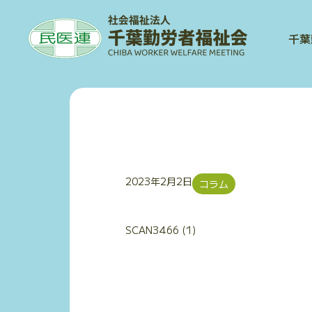
千葉勤労者福祉会
千葉
法
人
案
内
連
携
と
地
2023年2月2日
コラム
域
交
流
SCAN3466 (1)