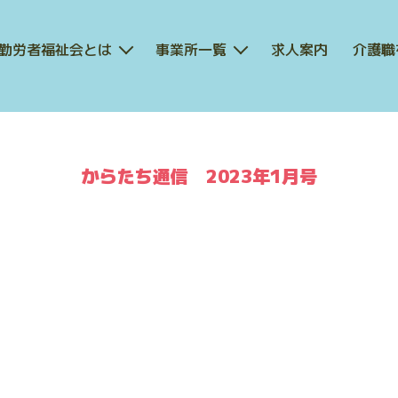
勤労者福祉会とは
事業所一覧
求人案内
介護職
デ
職
イ
場
サ
見
ー
学
ビ
会・
からたち通信 2023年1月号
ス
イ
セ
ン
ン
タ
タ
ー
ー
ン
か
シ
ら
ッ
た
プ
ち
奨
生
学
活
金