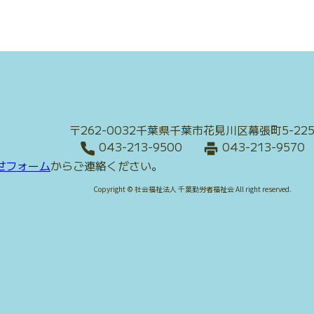
支
規
援
程
ハ
に
ウ
つ
ス
い
か
て
ら
た
〒262-0032千葉県千葉市花見川区幕張町5-22
ち
043-213-9500
043-213-9570
グ
せフォーム
からご連絡ください。
ル
Copyright © 社会福祉法人 千葉勤労者福祉会 All right reserved.
ー
プ
ホ
ー
ム
ひ
ま
わ